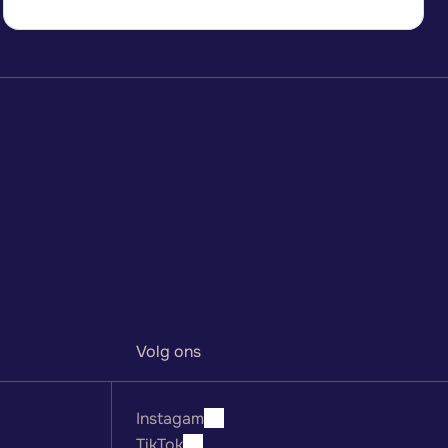
V
i
j
f
z
w
e
m
a
v
o
n
d
e
n
D
r
i
e
z
w
e
m
b
a
d
e
n
E
é
n
c
o
m
m
u
n
i
t
y
Meld je aan
Volg ons
Instagam
TikTok