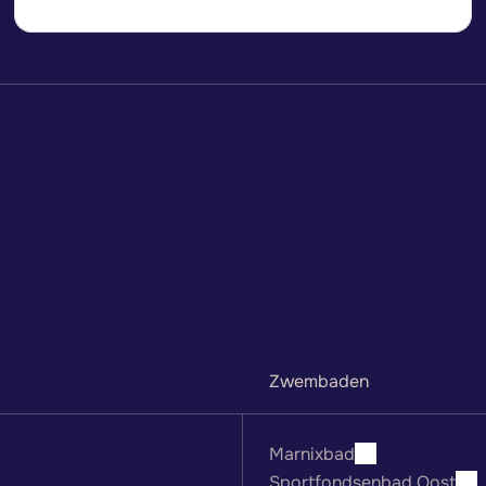
Zwembaden
Marnixbad
Sportfondsenbad Oost