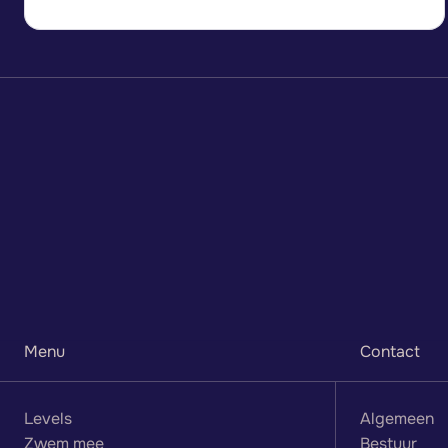
F
i
n
d
y
o
u
r
p
l
a
c
e
a
n
d
p
r
a
c
t
i
c
e
h
e
r
e
Menu
Contact
Levels
Algemeen
Zwem mee
Bestuur